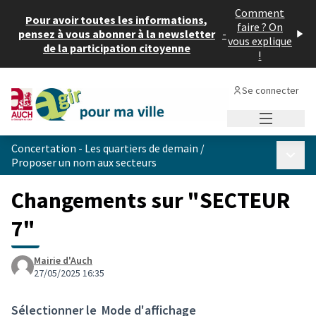
Comment
Pour avoir toutes les informations,
faire ? On
pensez à vous abonner à la newsletter
-
vous explique
de la participation citoyenne
!
Se connecter
Menu princi
Concertation - Les quartiers de demain
/
Menu p
Proposer un nom aux secteurs
Changements sur "SECTEUR
7"
Mairie d'Auch
27/05/2025 16:35
Sélectionner le
Mode d'affichage