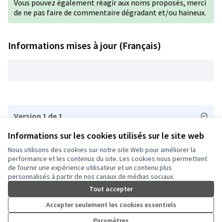
Vous pouvez également réagir aux noms proposés, merci
de ne pas faire de commentaire dégradant et/ou haineux.
Informations mises à jour (Français)
Version 1 de 1
Informations sur les cookies utilisés sur le site web
Nous utilisons des cookies sur notre site Web pour améliorer la
Conditions d'utilisation
performance et les contenus du site. Les cookies nous permettent
Paramètres des cookies
de fournir une expérience utilisateur et un contenu plus
Auch - Agir pour ma ville sur Facebook
Auch - Agir pour ma ville sur Instagram
personnalisés à partir de nos canaux de médias sociaux.
(Lien externe)
(Lien externe)
Tout accepter
Accepter seulement les cookies essentiels
Licence Cre
(Lien extern
Paramètres