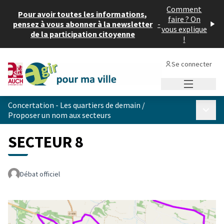
Comment
Pour avoir toutes les informations,
faire ? On
pensez à vous abonner à la newsletter
-
vous explique
de la participation citoyenne
!
Se connecter
Menu princi
Concertation - Les quartiers de demain
/
Menu p
Proposer un nom aux secteurs
SECTEUR 8
Débat officiel