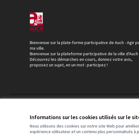
Bienvenue sur la plate-forme participative de Auch - Agir p
ma ville.
Bienvenue sur la plateforme participative de la ville d'Auch
Découvrez les démarches en cours, donnez votre avis,
proposez un sujet, en un mot : participez !
Conditions d'utilisation
Paramètres des cookies
Informations sur les cookies utilisés sur le si
Nous utilisons des cookies sur notre site Web pour amélio
expérience utilisateur et un contenu plus personnalisés à 
(Lien externe)