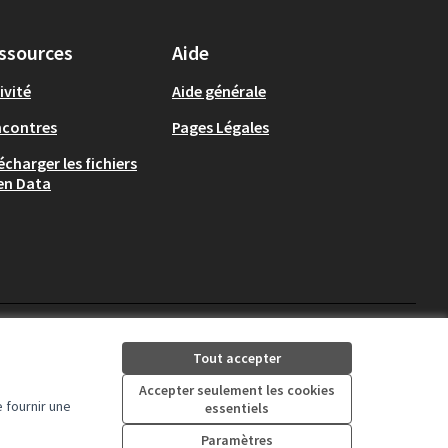
ssources
Aide
ivité
Aide générale
ncontres
Pages Légales
écharger les fichiers
en Data
Auch - Agir pour ma ville 
Auch - Agir pour ma vi
Tout accepter
(Lien externe)
(Lien externe)
Accepter seulement les cookies
 fournir une
essentiels
Licence Creative Comm
(Lien externe)
Paramètres