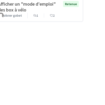
Afficher un "mode d'emploi"
Retenue
des box à vélo
olivier gobet
1
2