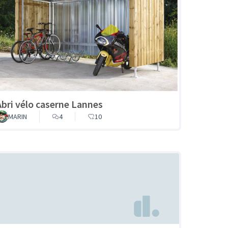
Abri vélo caserne Lannes
MARIN
4
10