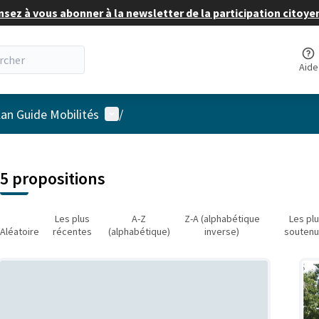
nsez à vous abonner à la newsletter de la participation citoye
Aide
Menu utilisateur
lan Guide Mobilités
/
 la carte
 suivant est une carte qui présente les éléments de cette page comm
5 propositions
Les plus
A-Z
Z-A (alphabétique
Les pl
Aléatoire
récentes
(alphabétique)
inverse)
souten