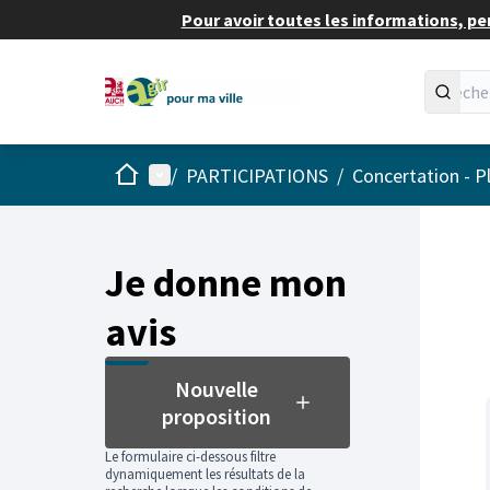
Pour avoir toutes les informations, pe
Accueil
Menu principal
/
PARTICIPATIONS
/
Concertation - P
Passer
L'élément
+
−
Je donne mon
avis
Nouvelle
proposition
Le formulaire ci-dessous filtre
dynamiquement les résultats de la