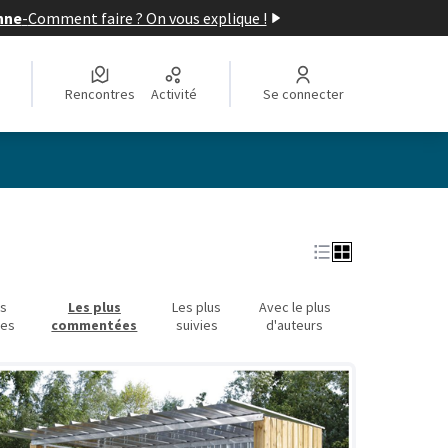
nne
-
Comment faire ? On vous explique !
Rencontres
Activité
Se connecter
Leaflet
|
©
OpenStreetMap
contributors
e des points de carte. L'élément peut être utilisé avec un lecteur
us
Les plus
Les plus
Avec le plus
ues
commentées
suivies
d'auteurs