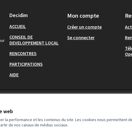
Decidim
Mon compte
Re
ACCUEIL
Créer un compte
Act
CONSEIL DE
Se connecter
Re
our
DEVELOPPEMENT LOCAL
Tél
RENCONTRES
Op
PARTICIPATIONS
AIDE
te web
rer la performance et les contenus du site. Les cookies nous permettent de
partir de nos canaux de médias sociaux.