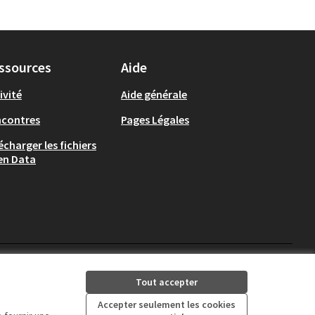
ssources
Aide
ivité
Aide générale
ncontres
Pages Légales
écharger les fichiers
en Data
Auch - Agir pour ma ville 
Auch - Agir pour ma vi
Tout accepter
(Lien externe)
(Lien externe)
Accepter seulement les cookies