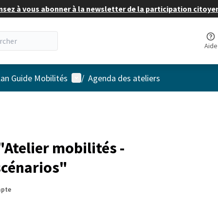
nsez à vous abonner à la newsletter de la participation citoye
Aide
Menu utilisateur
lan Guide Mobilités
/
Agenda des ateliers
telier mobilités -
scénarios"
mpte