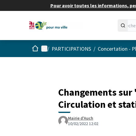
Pour avoir toutes les informations, pe
Accueil
Menu principal
/
PARTICIPATIONS
/
Concertation - P
Changements sur "A
Circulation et st
Mairie d'Auch
10/02/2022 12:02