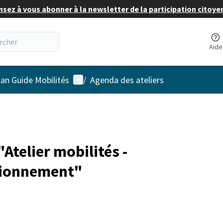
nsez à vous abonner à la newsletter de la participation citoye
Aide
Menu utilisateur
lan Guide Mobilités
/
Agenda des ateliers
telier mobilités -
ationnement"