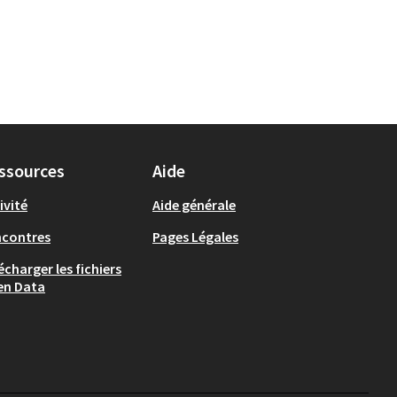
ssources
Aide
ivité
Aide générale
ncontres
Pages Légales
écharger les fichiers
en Data