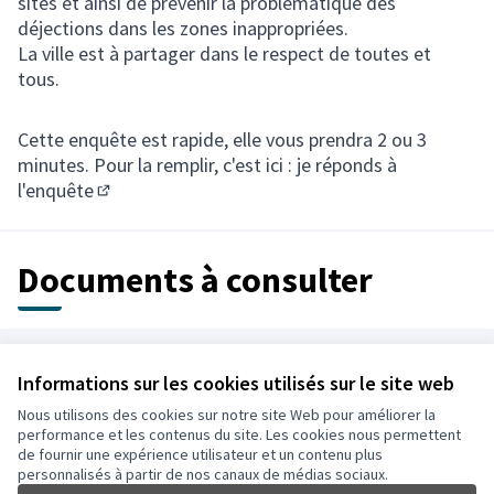
sites et ainsi de prévenir la problématique des
déjections dans les zones inappropriées.
La ville est à partager dans le respect de toutes et
tous.
Cette enquête est rapide, elle vous prendra 2 ou 3
minutes. Pour la remplir, c'est ici :
je réponds à
l'enquête
(S'ouvre dans un nouvel onglet)
Documents à consulter
Référence : auch-PART-2024-01-7
Informations sur les cookies utilisés sur le site web
Nous utilisons des cookies sur notre site Web pour améliorer la
Conditions d'utilisation
performance et les contenus du site. Les cookies nous permettent
Paramètres des cookies
de fournir une expérience utilisateur et un contenu plus
Auch - Agir pour ma ville sur Facebook
Auch - Agir pour ma ville sur Instagram
personnalisés à partir de nos canaux de médias sociaux.
(Lien externe)
(Lien externe)