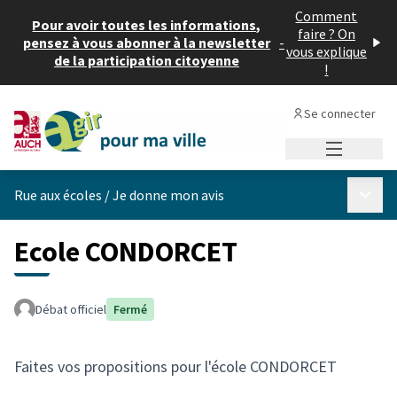
Comment
Pour avoir toutes les informations,
faire ? On
pensez à vous abonner à la newsletter
-
vous explique
de la participation citoyenne
!
Se connecter
Menu princi
Menu p
Rue aux écoles
/
Je donne mon avis
Ecole CONDORCET
Débat officiel
Fermé
Faites vos propositions pour l'école CONDORCET