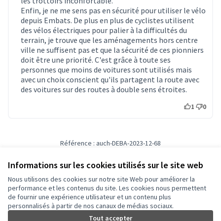
les trottoirs inconfortable.
Enfin, je ne me sens pas en sécurité pour utiliser le vélo
depuis Embats. De plus en plus de cyclistes utilisent
des vélos électriques pour palier à la difficultés du
terrain, je trouve que les aménagements hors centre
ville ne suffisent pas et que la sécurité de ces pionniers
doit être une priorité. C'est grâce à toute ses
personnes que moins de voitures sont utilisés mais
avec un choix conscient qu'ils partagent la route avec
des voitures sur des routes à double sens étroites.
1
0
Référence : auch-DEBA-2023-12-68
Numéro de version 4
(sur 4)
voir les autres versions
Informations sur les cookies utilisés sur le site web
Nous utilisons des cookies sur notre site Web pour améliorer la
Conditions d'utilisation
performance et les contenus du site. Les cookies nous permettent
Paramètres des cookies
de fournir une expérience utilisateur et un contenu plus
Auch - Agir pour ma ville sur Facebook
Auch - Agir pour ma ville sur Instagram
personnalisés à partir de nos canaux de médias sociaux.
(Lien externe)
(Lien externe)
Tout accepter