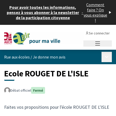
Comment
Pour avoir toutes les informations,
faire ? On
pensez à vous abonner à la newsletter
-
vous explique
de la participation citoyenne
!
Se connecter
Menu princi
Menu p
Rue aux écoles
/
Je donne mon avis
Ecole ROUGET DE L'ISLE
Débat officiel
Fermé
Faites vos propositions pour l'école ROUGET DE L'ISLE