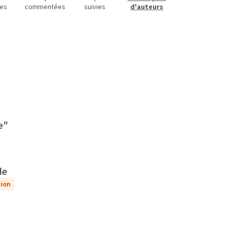
es
commentées
suivies
d'auteurs
e"
le
tion