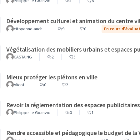
Philippe Le Goanvic
1
6
Développement culturel et animation du centre vil
citoyenne-auch
9
0
En cours d'évalua
Végétalisation des mobiliers urbains et espaces pu
CASTAING
2
5
Mieux protéger les piétons en ville
Alicot
0
2
Revoir la réglementation des espaces publicitaires 
Philippe Le Goanvic
0
1
Rendre accessible et pédagogique le budget de la V