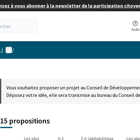
nsez à vous abonner à la newsletter de la participation citoye
Aide
Menu utilisateur
L)
/
Vous souhaitez proposer un projet au Conseil de Développement
Déposez votre idée, elle sera transmise au bureau du Conseil 
15 propositions
Les plus
A-Z
Z-A (alphabétique
Les pl