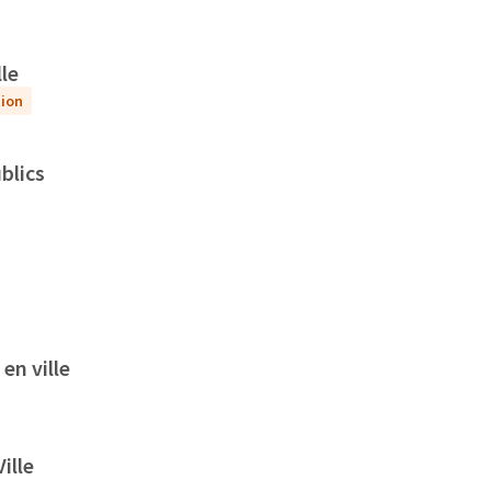
le
tion
blics
en ville
ille