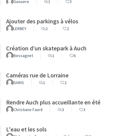
Gaouere
1
3
Ajouter des parkings à vélos
LERBEY
2
2
Création d’un skatepark à Auch
Bessagnet
1
6
Caméras rue de Lorraine
DARIS
1
2
Rendre Auch plus accueillante en été
Christiane Fauré
3
3
L'eau et les sols