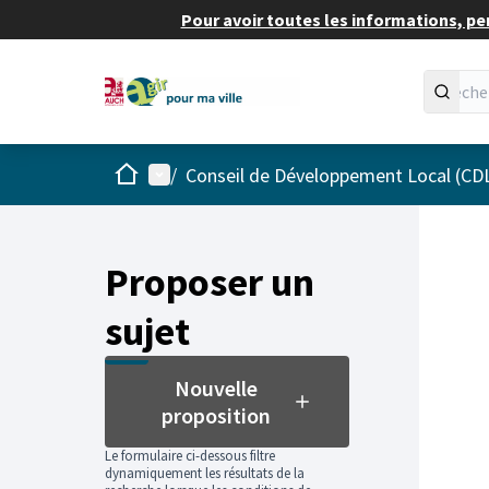
Pour avoir toutes les informations, pe
Accueil
Menu principal
/
Conseil de Développement Local (CD
Proposer un
sujet
Nouvelle
proposition
Le formulaire ci-dessous filtre
dynamiquement les résultats de la