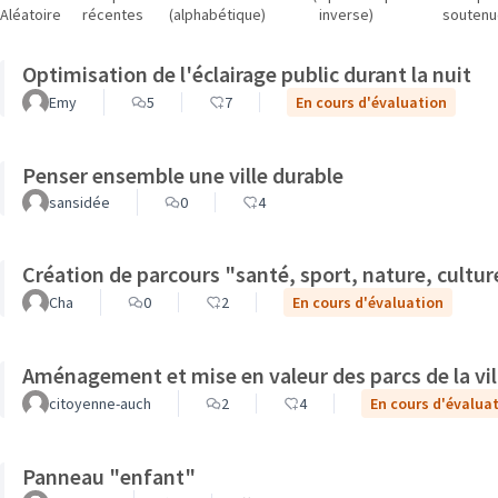
Aléatoire
récentes
(alphabétique)
inverse)
soutenu
Optimisation de l'éclairage public durant la nuit
Emy
5
7
En cours d'évaluation
Penser ensemble une ville durable
sansidée
0
4
Création de parcours "santé, sport, nature, cultur
Cha
0
2
En cours d'évaluation
Aménagement et mise en valeur des parcs de la vil
citoyenne-auch
2
4
En cours d'évalua
Panneau "enfant"