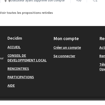
Utilisateur ayant supprimé son compte
0
1
Voir toutes les propositions retirées
Decidim
Mon compte
Re
ACCUEIL
Créer un compte
Act
CONSEIL DE
Se connecter
Re
our
DEVELOPPEMENT LOCAL
Tél
RENCONTRES
Op
PARTICIPATIONS
AIDE