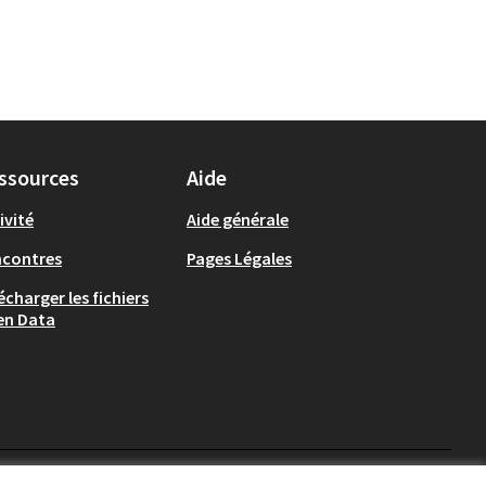
ssources
Aide
ivité
Aide générale
ncontres
Pages Légales
écharger les fichiers
en Data
Auch - Agir pour ma ville 
Auch - Agir pour ma vi