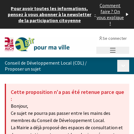
Comment
Pour avoir toutes les informations,
faire ? On
pensez à vous abonner à la newsletter
-
vous explique
de la participation citoyenne
!
Se connecter
Menu princi
Conseil de Développement Local (CDL)
/
Menu p
Proposer un sujet
Cette proposition n'a pas été retenue parce que
:
Bonjour,
Ce sujet ne pourra pas passer entre les mains des
membres du Conseil de Développement Local.
La Mairie a déjà proposé des espaces de consultation et