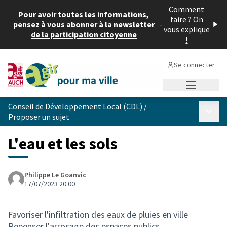
Comment
Pour avoir toutes les informations,
faire ? On
pensez à vous abonner à la newsletter
-
vous explique
de la participation citoyenne
!
Se connecter
Menu princi
Conseil de Développement Local (CDL)
/
Menu p
Proposer un sujet
L'eau et les sols
Philippe Le Goanvic
17/07/2023 20:00
Favoriser l'infiltration des eaux de pluies en ville
Repenser l'arrosage des espaces publics