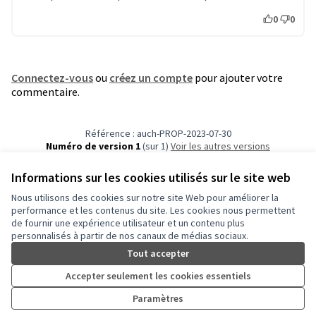
0
0
Connectez-vous
ou
créez un compte
pour ajouter votre
commentaire.
Référence : auch-PROP-2023-07-30
Numéro de version 1
(sur 1)
voir les autres versions
Vérifiez l'empreinte numérique
Informations sur les cookies utilisés sur le site web
Nous utilisons des cookies sur notre site Web pour améliorer la
Conditions d'utilisation
performance et les contenus du site. Les cookies nous permettent
Paramètres des cookies
de fournir une expérience utilisateur et un contenu plus
Auch - Agir pour ma ville sur Facebook
Auch - Agir pour ma ville sur Instagram
personnalisés à partir de nos canaux de médias sociaux.
(Lien externe)
(Lien externe)
Tout accepter
Accepter seulement les cookies essentiels
Licence Cre
(Lien extern
Paramètres
(Lien externe)
Site réalisé grâce au
logiciel libre Decidim
.
(Lien externe)