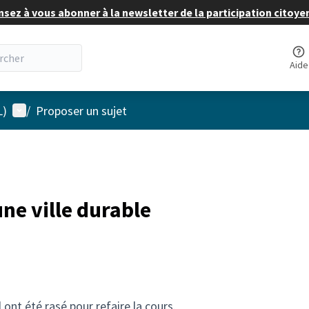
nsez à vous abonner à la newsletter de la participation citoye
Aide
Menu utilisateur
L)
/
Proposer un sujet
ne ville durable
 ont été rasé pour refaire la cours.