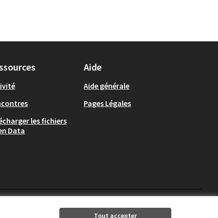
ssources
Aide
ivité
Aide générale
ncontres
Pages Légales
écharger les fichiers
en Data
Auch - Agir pour ma ville 
Auch - Agir pour ma vi
Tout accepter