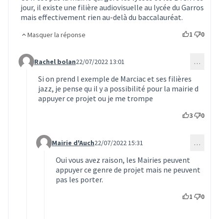
jour, il existe une filière audiovisuelle au lycée du Garros
mais effectivement rien au-delà du baccalauréat.
1
0
Masquer la réponse
Rachel bolan
22/07/2022 13:01
…
Commentaire 16 (réponse au commentaire 15)
Si on prend l exemple de Marciac et ses filières
jazz, je pense qu il y a possibilité pour la mairie d
appuyer ce projet ou je me trompe
3
0
Mairie d'Auch
22/07/2022 15:31
…
Commentaire 17 (réponse au commentaire 16)
Oui vous avez raison, les Mairies peuvent
appuyer ce genre de projet mais ne peuvent
pas les porter.
1
0