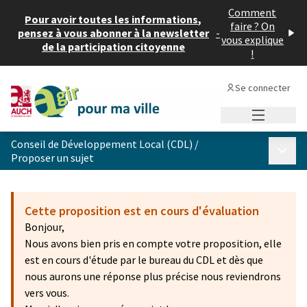
Comment
Pour avoir toutes les informations,
faire ? On
pensez à vous abonner à la newsletter
-
vous explique
de la participation citoyenne
!
Se connecter
Menu princi
Conseil de Développement Local (CDL)
/
Menu p
Proposer un sujet
Cette proposition est en cours d'évaluation
Bonjour,
Nous avons bien pris en compte votre proposition, elle
est en cours d'étude par le bureau du CDL et dès que
nous aurons une réponse plus précise nous reviendrons
vers vous.