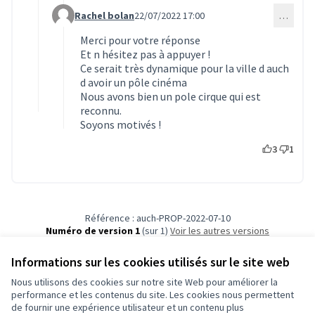
Rachel bolan
22/07/2022 17:00
…
Commentaire 18 (réponse au commentaire 16)
Merci pour votre réponse
Et n hésitez pas à appuyer !
Ce serait très dynamique pour la ville d auch
d avoir un pôle cinéma
Nous avons bien un pole cirque qui est
reconnu.
Soyons motivés !
3
1
Référence : auch-PROP-2022-07-10
Numéro de version 1
(sur 1)
voir les autres versions
Vérifiez l'empreinte numérique
Informations sur les cookies utilisés sur le site web
Nous utilisons des cookies sur notre site Web pour améliorer la
Conditions d'utilisation
performance et les contenus du site. Les cookies nous permettent
Paramètres des cookies
de fournir une expérience utilisateur et un contenu plus
Auch - Agir pour ma ville sur Facebook
Auch - Agir pour ma ville sur Instagram