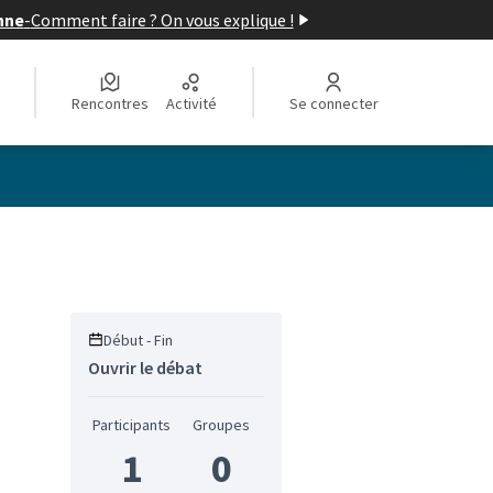
nne
-
Comment faire ? On vous explique !
Rencontres
Activité
Se connecter
Début - Fin
Ouvrir le débat
Participants
Groupes
1
0