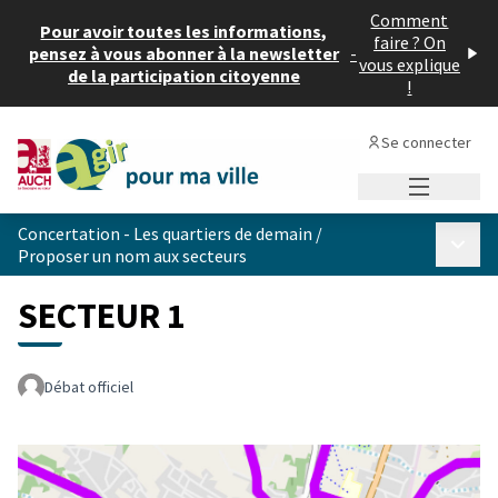
Comment
Pour avoir toutes les informations,
faire ? On
pensez à vous abonner à la newsletter
-
vous explique
de la participation citoyenne
!
Se connecter
Menu princi
Concertation - Les quartiers de demain
/
Menu p
Proposer un nom aux secteurs
SECTEUR 1
Débat officiel