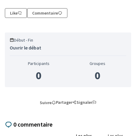
Like
Commentaire
Début - Fin
Ouvrir le débat
Participants
Groupes
0
0
Partager
Signaler
Suivre
0 commentaire
Les plus
Les plus