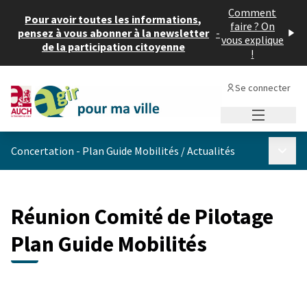
Comment
Pour avoir toutes les informations,
faire ? On
pensez à vous abonner à la newsletter
-
vous explique
de la participation citoyenne
!
Se connecter
Menu princi
Menu p
Concertation - Plan Guide Mobilités
/
Actualités
Réunion Comité de Pilotage
Plan Guide Mobilités