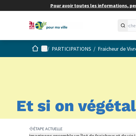
Pour avoir toutes les informations, pe
Accueil
Menu principal
/
PARTICIPATIONS
/
Fraicheur de Vivr
ÉTAPE ACTUELLE
Imaginons ensemble un îlot de fraicheur et de vie !