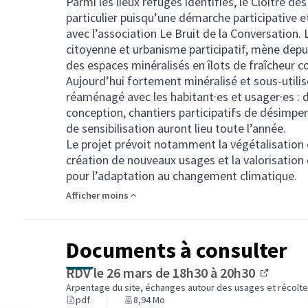
Parmi les lieux refuges identifiés, le Cloître d
particulier puisqu’une démarche participative 
avec l’association Le Bruit de la Conversation. 
citoyenne et urbanisme participatif, mène depu
des espaces minéralisés en îlots de fraîcheur c
Aujourd’hui fortement minéralisé et sous-utilis
réaménagé avec les habitant·es et usager·es : d
conception, chantiers participatifs de désimper
de sensibilisation auront lieu toute l’année.
Le projet prévoit notamment la végétalisation en
création de nouveaux usages et la valorisation 
pour l’adaptation au changement climatique.
Afficher moins
Documents à consulter
RDV le 26 mars de 18h30 à 20h30
(Lien ex
Arpentage du site, échanges autour des usages et récolt
pdf
8,94 Mo