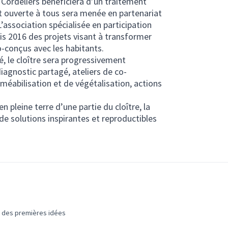
es Cordeliers bénéficiera d’un traitement
et ouverte à tous sera menée en partenariat
L’association spécialisée en participation
is 2016 des projets visant à transformer
o-conçus avec les habitants.
é, le cloître sera progressivement
iagnostic partagé, ateliers de co-
méabilisation et de végétalisation, actions
 pleine terre d’une partie du cloître, la
de solutions inspirantes et reproductibles
terne)
e des premières idées