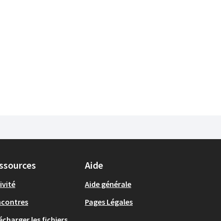
ssources
Aide
ivité
Aide générale
ncontres
Pages Légales
écharger les fichiers