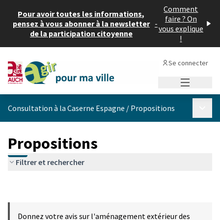
Comment
Pour avoir toutes les informations,
faire ? On
pensez à vous abonner à la newsletter
-
vous explique
de la participation citoyenne
!
Se connecter
Menu princi
Menu p
Consultation à la Caserne Espagne
/
Propositions
Propositions
Filtrer et rechercher
Donnez votre avis sur l'aménagement extérieur des