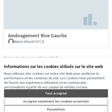
Aménagement Rive Gauche
Mairie d'Auch
5
0
Voir toutes les propositions retirées
Informations sur les cookies utilisés sur le site web
Nous utilisons des cookies sur notre site Web pour améliorer la
Conditions d'utilisation
performance et les contenus du site. Les cookies nous permettent
Paramètres des cookies
de fournir une expérience utilisateur et un contenu plus
Auch - Agir pour ma ville sur Facebook
Auch - Agir pour ma ville sur Instagram
personnalisés à partir de nos canaux de médias sociaux.
(Lien externe)
(Lien externe)
Tout accepter
Accepter seulement les cookies essentiels
Licence Cre
(Lien extern
Paramètres
(Lien externe)