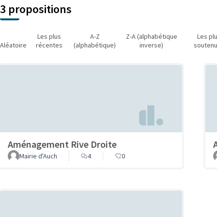
3 propositions
Les plus
A-Z
Z-A (alphabétique
Les pl
Aléatoire
récentes
(alphabétique)
inverse)
souten
Aménagement Rive Droite
Mairie d'Auch
4
0