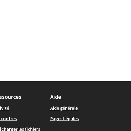
ssources
Aide
ivité
Aide générale
ncontres
Pages Légales
écharger les fichiers