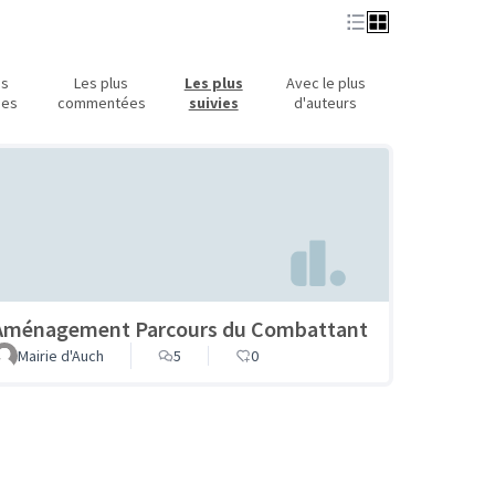
us
Les plus
Les plus
Avec le plus
ues
commentées
suivies
d'auteurs
Aménagement Parcours du Combattant
Mairie d'Auch
5
0