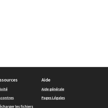
ssources
Aide
ivité
Aide générale
ncontres
Pages Légales
écharger les fichiers