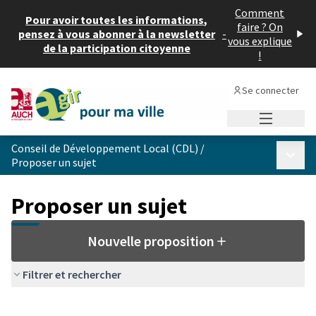
Comment
Pour avoir toutes les informations,
faire ? On
pensez à vous abonner à la newsletter
-
vous explique
de la participation citoyenne
!
Se connecter
Menu princi
Conseil de Développement Local (CDL)
/
Menu p
Proposer un sujet
Proposer un sujet
Nouvelle proposition
Filtrer et rechercher