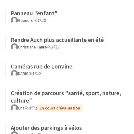
Panneau "enfant"
Gaouere
1
3
Rendre Auch plus accueillante en été
Christiane Fauré
3
3
Caméras rue de Lorraine
DARIS
1
2
Création de parcours "santé, sport, nature,
culture"
Cha
0
2
En cours d'évaluation
Ajouter des parkings à vélos