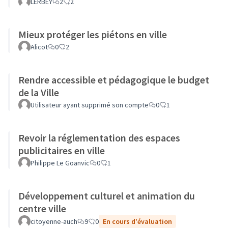
LERBEY
2
2
Mieux protéger les piétons en ville
Alicot
0
2
Rendre accessible et pédagogique le budget
de la Ville
Utilisateur ayant supprimé son compte
0
1
Revoir la réglementation des espaces
publicitaires en ville
Philippe Le Goanvic
0
1
Développement culturel et animation du
centre ville
citoyenne-auch
9
0
En cours d'évaluation