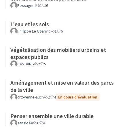
Bessagnet
1
6
L'eau et les sols
Philippe Le Goanvic
1
6
Végétalisation des mobiliers urbains et
espaces publics
CASTAING
2
5
Aménagement et mise en valeur des parcs
de la ville
citoyenne-auch
2
4
En cours d'évaluation
Penser ensemble une ville durable
sansidée
0
4