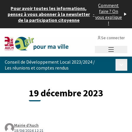
Comment
Pour avoir toutes les informations,
faire ? On
pensez à vous abonner à la newsletter
-
vous explique
de la participation citoyenne
!
Se connecter
Menu princi
Conseil de Développement Local 2023/2024
/
Menu p
Les réunions et comptes rendus
19 décembre 2023
Mairie d'Auch
18/04/2024 12:21