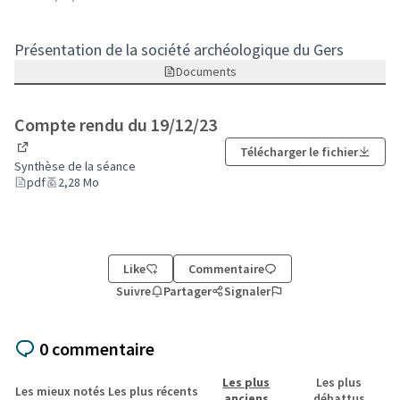
Présentation de la société archéologique du Gers
Documents
Compte rendu du 19/12/23
Télécharger le fichier
(Lien externe)
Synthèse de la séance
pdf
2,28 Mo
Like
Commentaire
Suivre
Partager
Signaler
0 commentaire
Les plus
Les plus
Les mieux notés
Les plus récents
anciens
débattus