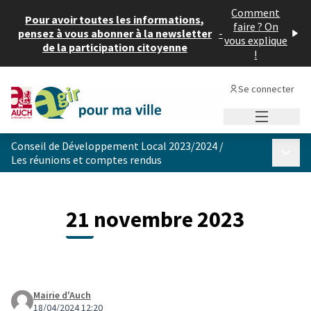
Comment
Pour avoir toutes les informations,
faire ? On
pensez à vous abonner à la newsletter
-
vous explique
de la participation citoyenne
!
Se connecter
Menu princi
Conseil de Développement Local 2023/2024
/
Menu p
Les réunions et comptes rendus
21 novembre 2023
Mairie d'Auch
18/04/2024 12:20