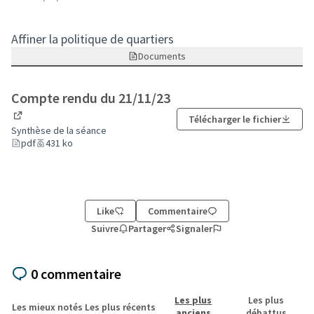
Affiner la politique de quartiers
Documents
Compte rendu du 21/11/23
Télécharger le fichier
(Lien externe)
Synthèse de la séance
pdf
431 ko
Like
Commentaire
Suivre
Partager
Signaler
0 commentaire
Les plus
Les plus
Les mieux notés
Les plus récents
anciens
débattus