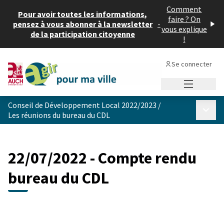
Comment
Pour avoir toutes les informations,
faire ? On
pensez à vous abonner à la newsletter
-
vous explique
de la participation citoyenne
!
Se connecter
Menu princi
Conseil de Développement Local 2022/2023
/
Menu p
Les réunions du bureau du CDL
22/07/2022 - Compte rendu
bureau du CDL