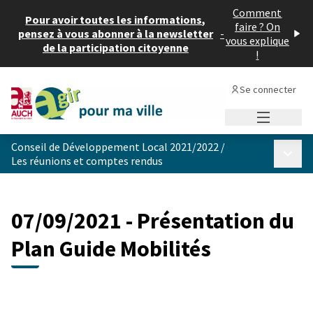
Comment
Pour avoir toutes les informations,
faire ? On
pensez à vous abonner à la newsletter
-
vous explique
de la participation citoyenne
!
Se connecter
Menu princi
Conseil de Développement Local 2021/2022
/
Menu p
Les réunions et comptes rendus
07/09/2021 - Présentation du
Plan Guide Mobilités