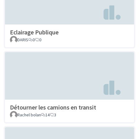
Eclairage Publique
DARIS
0
0
Détourner les camions en transit
Rachel bolan
14
3