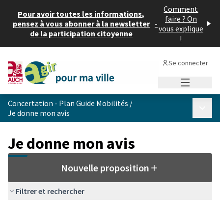
Comment
Pour avoir toutes les informations,
faire ? On
pensez à vous abonner à la newsletter
-
vous explique
de la participation citoyenne
!
Se connecter
Menu princi
Concertation - Plan Guide Mobilités
/
Menu p
Je donne mon avis
Je donne mon avis
Nouvelle proposition
Filtrer et rechercher
Passer la carte
Leaflet
|
©
OpenStreetMap
contributors
L'élément suivant est une carte qui présente les éléments de cet