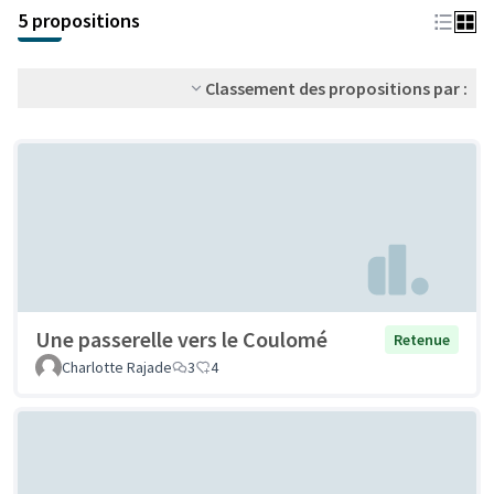
+
5 propositions
−
Classement des propositions par :
Une passerelle vers le Coulomé
Retenue
Charlotte Rajade
3
4