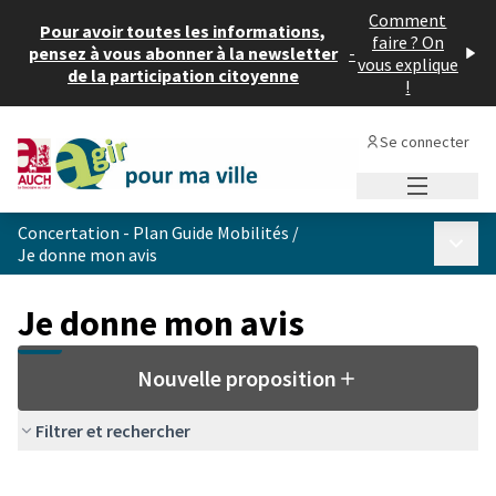
Comment
Pour avoir toutes les informations,
faire ? On
pensez à vous abonner à la newsletter
-
vous explique
de la participation citoyenne
!
Se connecter
Menu princi
Concertation - Plan Guide Mobilités
/
Menu p
Je donne mon avis
Je donne mon avis
Nouvelle proposition
Filtrer et rechercher
Passer la carte
Leaflet
|
©
OpenStreetMap
contributors
L'élément suivant est une carte qui présente les éléments de cet