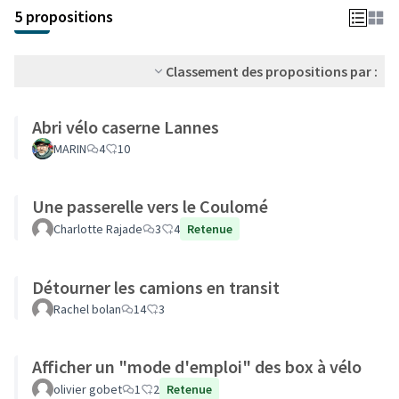
+
5 propositions
−
Classement des propositions par :
Abri vélo caserne Lannes
MARIN
4
10
Une passerelle vers le Coulomé
Charlotte Rajade
3
4
Retenue
Détourner les camions en transit
Rachel bolan
14
3
Afficher un "mode d'emploi" des box à vélo
olivier gobet
1
2
Retenue