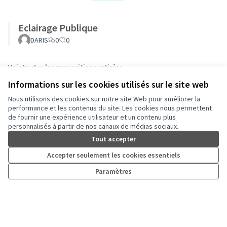
Eclairage Publique
DARIS
0
0
Voir toutes les propositions retirées
Informations sur les cookies utilisés sur le site web
Nous utilisons des cookies sur notre site Web pour améliorer la
performance et les contenus du site. Les cookies nous permettent
de fournir une expérience utilisateur et un contenu plus
personnalisés à partir de nos canaux de médias sociaux.
Tout accepter
Accepter seulement les cookies essentiels
Conditions d'utilisation
Paramètres
Paramètres des cookies
Auch - Agir pour ma ville sur Facebook
Auch - Agir pour ma ville sur Instagram
(Lien externe)
(Lien externe)