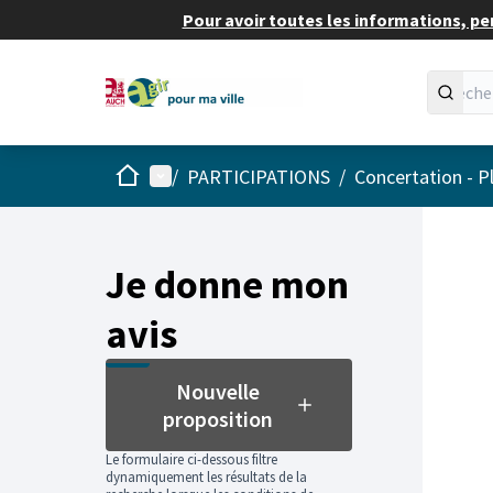
Pour avoir toutes les informations, pe
Accueil
Menu principal
/
PARTICIPATIONS
/
Concertation - P
Passer
L'élément
+
−
Je donne mon
avis
Nouvelle
proposition
Le formulaire ci-dessous filtre
dynamiquement les résultats de la