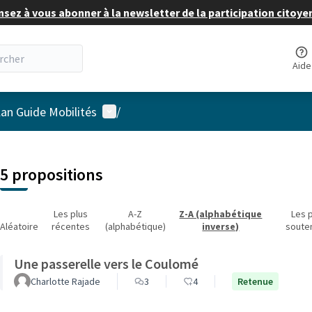
nsez à vous abonner à la newsletter de la participation citoye
Aide
Menu utilisateur
lan Guide Mobilités
/
 la carte
 suivant est une carte qui présente les éléments de cette page comm
5 propositions
Les plus
A-Z
Z-A (alphabétique
Les 
Aléatoire
récentes
(alphabétique)
inverse)
soute
Une passerelle vers le Coulomé
Charlotte Rajade
3
4
Retenue