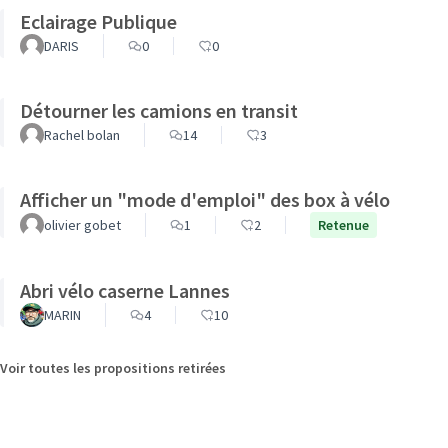
Eclairage Publique
DARIS
0
0
Détourner les camions en transit
Rachel bolan
14
3
Afficher un "mode d'emploi" des box à vélo
olivier gobet
1
2
Retenue
Abri vélo caserne Lannes
MARIN
4
10
Voir toutes les propositions retirées