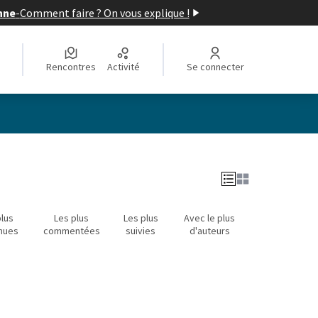
nne
-
Comment faire ? On vous explique !
Rencontres
Activité
Se connecter
Leaflet
|
©
OpenStreetMap
contributors
e des points de carte. L'élément peut être utilisé avec un lecteur
plus
Les plus
Les plus
Avec le plus
nues
commentées
suivies
d'auteurs