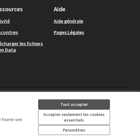
ssources
Aide
ivité
Aide générale
ncontres
Pages Légales
écharger les fichiers
en Data
Auch - Agir pour ma ville 
Auch - Agir pour ma vi
Tout accepter
(Lien externe)
(Lien externe)
Accepter seulement les cookies
 fournir une
essentiels
Licence Creative Comm
(Lien externe)
Paramètres