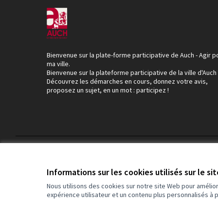
Bienvenue sur la plate-forme participative de Auch - Agir p
ma ville.
Bienvenue sur la plateforme participative de la ville d'Auch
Découvrez les démarches en cours, donnez votre avis,
proposez un sujet, en un mot : participez !
Conditions d'utilisation
Paramètres des cookies
Informations sur les cookies utilisés sur le si
Nous utilisons des cookies sur notre site Web pour amélio
expérience utilisateur et un contenu plus personnalisés à 
(Lien externe)
Site réalisé grâce au
logiciel libre Decidim
.
(Lien externe)