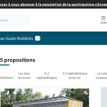
nsez à vous abonner à la newsletter de la participation citoye
Aide
Menu utilisateur
lan Guide Mobilités
/
 la carte
 suivant est une carte qui présente les éléments de cette page comm
5 propositions
Les plus
A-Z
Z-A (alphabétique
Les pl
Aléatoire
récentes
(alphabétique)
inverse)
souten