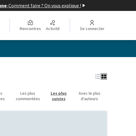
nne
-
Comment faire ? On vous explique !
Rencontres
Activité
Se connecter
Leaflet
|
©
OpenStreetMap
contributors
e des points de carte. L'élément peut être utilisé avec un lecteur
us
Les plus
Les plus
Avec le plus
ues
commentées
suivies
d'auteurs