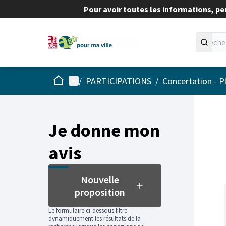
Pour avoir toutes les informations, pe
Accueil
Menu principal
/
PARTICIPATIONS
/
Concertation - P
Passer
L'élément
+
−
Je donne mon
avis
Nouvelle
proposition
Le formulaire ci-dessous filtre
dynamiquement les résultats de la