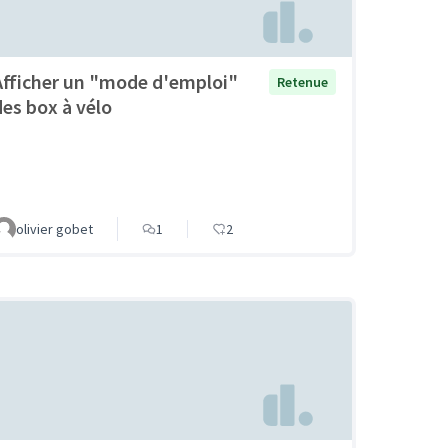
Afficher un "mode d'emploi"
Retenue
des box à vélo
olivier gobet
1
2