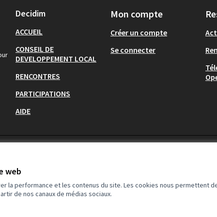
Decidim
Mon compte
Re
ACCUEIL
Créer un compte
Act
CONSEIL DE
Se connecter
Re
our
DEVELOPPEMENT LOCAL
Tél
RENCONTRES
Op
PARTICIPATIONS
AIDE
te web
rer la performance et les contenus du site. Les cookies nous permettent de
partir de nos canaux de médias sociaux.