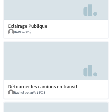
Eclairage Publique
DARIS
0
0
Détourner les camions en transit
Rachel bolan
14
3