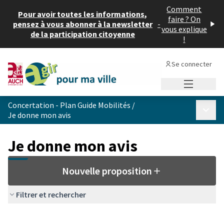
Comment
Pour avoir toutes les informations,
faire ? On
pensez à vous abonner à la newsletter
-
vous explique
de la participation citoyenne
!
Se connecter
Menu princi
Concertation - Plan Guide Mobilités
/
Menu p
Je donne mon avis
Je donne mon avis
Nouvelle proposition
Filtrer et rechercher
Passer la carte
Leaflet
|
©
OpenStreetMap
contributors
L'élément suivant est une carte qui présente les éléments de cet