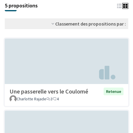
+
5 propositions
−
Classement des propositions par :
Une passerelle vers le Coulomé
Retenue
Charlotte Rajade
3
4