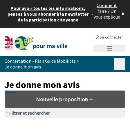
Comment
Pour avoir toutes les informations,
faire ? On
pensez à vous abonner à la newsletter
-
vous explique
de la participation citoyenne
!
Se connecter
Menu princi
Concertation - Plan Guide Mobilités
/
Menu p
Je donne mon avis
Je donne mon avis
Nouvelle proposition
Filtrer et rechercher
Passer la carte
Leaflet
|
©
OpenStreetMap
contributors
L'élément suivant est une carte qui présente les éléments de cet