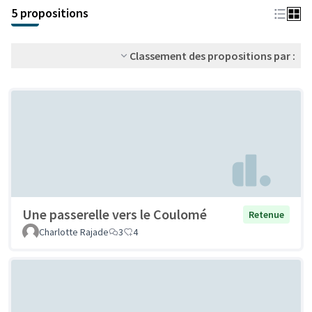
+
5 propositions
−
Classement des propositions par :
Une passerelle vers le Coulomé
Retenue
Charlotte Rajade
3
4