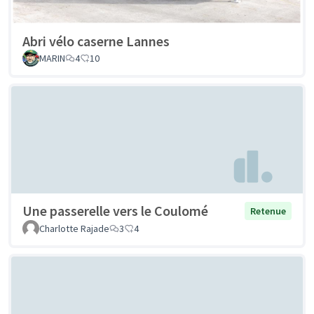
Abri vélo caserne Lannes
MARIN
4
10
Une passerelle vers le Coulomé
Retenue
Charlotte Rajade
3
4