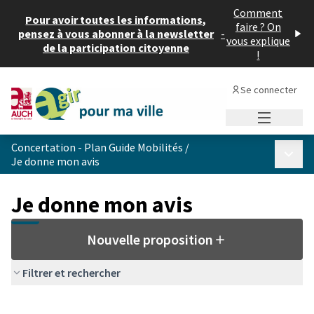
Comment
Pour avoir toutes les informations,
faire ? On
pensez à vous abonner à la newsletter
-
vous explique
de la participation citoyenne
!
Se connecter
Menu princi
Concertation - Plan Guide Mobilités
/
Menu p
Je donne mon avis
Je donne mon avis
Nouvelle proposition
Filtrer et rechercher
Passer la carte
Leaflet
|
©
OpenStreetMap
contributors
L'élément suivant est une carte qui présente les éléments de cet