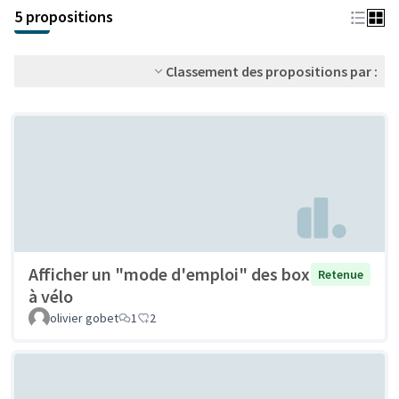
+
5 propositions
−
Classement des propositions par :
Afficher un "mode d'emploi" des box
Retenue
à vélo
olivier gobet
1
2