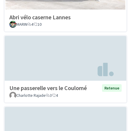
Abri vélo caserne Lannes
MARIN
4
10
Une passerelle vers le Coulomé
Retenue
Charlotte Rajade
3
4