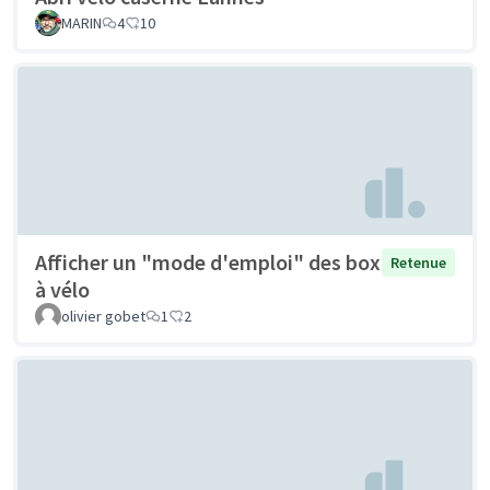
MARIN
4
10
Afficher un "mode d'emploi" des box
Retenue
à vélo
olivier gobet
1
2