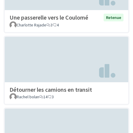
Une passerelle vers le Coulomé
Retenue
Charlotte Rajade
3
4
Détourner les camions en transit
Rachel bolan
14
3