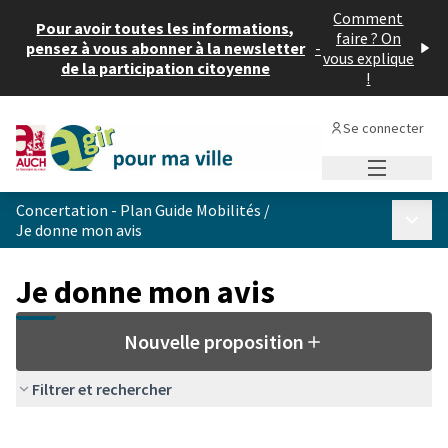
Comment
Pour avoir toutes les informations,
faire ? On
pensez à vous abonner à la newsletter
-
vous explique
de la participation citoyenne
!
Se connecter
Menu princi
Concertation - Plan Guide Mobilités
/
Menu p
Je donne mon avis
Je donne mon avis
Nouvelle proposition
Filtrer et rechercher
Passer la carte
Leaflet
|
©
OpenStreetMap
contributors
L'élément suivant est une carte qui présente les éléments de cet