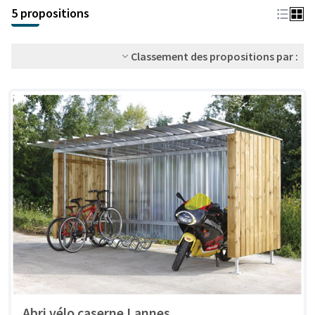
+
5 propositions
−
Classement des propositions par :
Abri vélo caserne Lannes