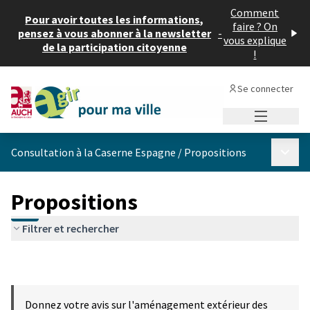
Comment
Pour avoir toutes les informations,
faire ? On
pensez à vous abonner à la newsletter
-
vous explique
de la participation citoyenne
!
Se connecter
Menu princi
Menu p
Consultation à la Caserne Espagne
/
Propositions
Propositions
Filtrer et rechercher
Donnez votre avis sur l'aménagement extérieur des