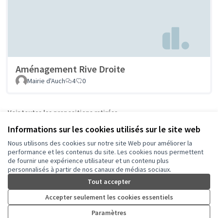
Aménagement Rive Droite
Mairie d'Auch
4
0
Voir toutes les propositions retirées
Informations sur les cookies utilisés sur le site web
Nous utilisons des cookies sur notre site Web pour améliorer la
Conditions d'utilisation
performance et les contenus du site. Les cookies nous permettent
Paramètres des cookies
de fournir une expérience utilisateur et un contenu plus
Auch - Agir pour ma ville sur Facebook
Auch - Agir pour ma ville sur Instagram
personnalisés à partir de nos canaux de médias sociaux.
(Lien externe)
(Lien externe)
Tout accepter
Accepter seulement les cookies essentiels
Licence Cre
(Lien extern
Paramètres
(Lien externe)