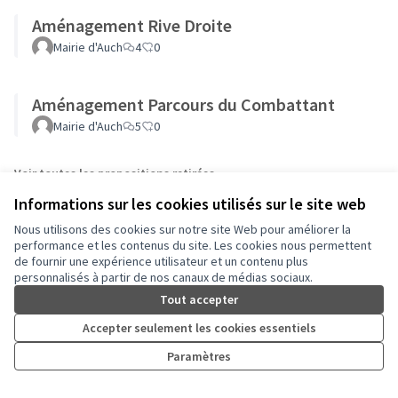
Aménagement Rive Droite
Mairie d'Auch
4
0
Aménagement Parcours du Combattant
Mairie d'Auch
5
0
Voir toutes les propositions retirées
Informations sur les cookies utilisés sur le site web
Nous utilisons des cookies sur notre site Web pour améliorer la
performance et les contenus du site. Les cookies nous permettent
de fournir une expérience utilisateur et un contenu plus
personnalisés à partir de nos canaux de médias sociaux.
Conditions d'utilisation
Paramètres des cookies
Tout accepter
Auch - Agir pour ma ville sur Facebook
Auch - Agir pour ma ville sur Instagram
Accepter seulement les cookies essentiels
(Lien externe)
(Lien externe)
Paramètres
Licence Cre
(Lien extern