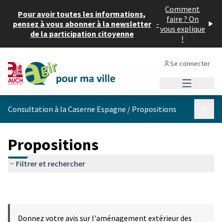
Comment
Pour avoir toutes les informations,
faire ? On
pensez à vous abonner à la newsletter
-
vous explique
de la participation citoyenne
!
Se connecter
Menu princi
Menu p
Consultation à la Caserne Espagne
/
Propositions
Propositions
Filtrer et rechercher
Donnez votre avis sur l'aménagement extérieur des