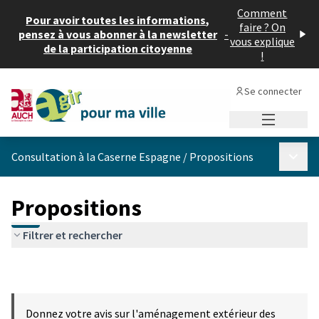
Comment
Pour avoir toutes les informations,
faire ? On
pensez à vous abonner à la newsletter
-
vous explique
de la participation citoyenne
!
Se connecter
Menu princi
Menu p
Consultation à la Caserne Espagne
/
Propositions
Propositions
Filtrer et rechercher
Donnez votre avis sur l'aménagement extérieur des