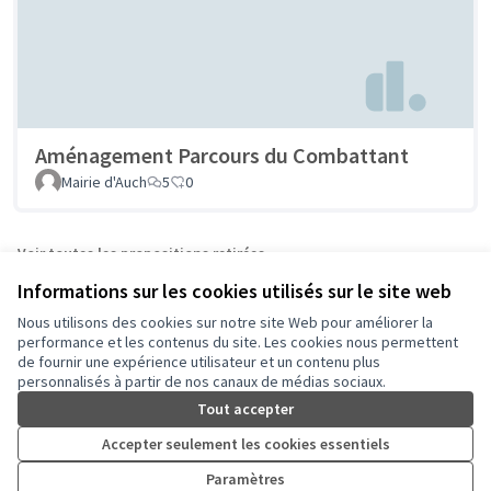
Aménagement Parcours du Combattant
Mairie d'Auch
5
0
Voir toutes les propositions retirées
Informations sur les cookies utilisés sur le site web
Nous utilisons des cookies sur notre site Web pour améliorer la
Conditions d'utilisation
performance et les contenus du site. Les cookies nous permettent
Paramètres des cookies
de fournir une expérience utilisateur et un contenu plus
Auch - Agir pour ma ville sur Facebook
Auch - Agir pour ma ville sur Instagram
personnalisés à partir de nos canaux de médias sociaux.
(Lien externe)
(Lien externe)
Tout accepter
Accepter seulement les cookies essentiels
Licence Cre
(Lien extern
Paramètres
(Lien externe)