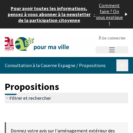
Comment
Pour avoir toutes les informations,
faire ? On
pensez à vous abonner à la newsletter
-
vous explique
de la participation citoyenne
!
Se connecter
Menu princi
Menu p
Consultation à la Caserne Espagne
/
Propositions
Propositions
Filtrer et rechercher
Donnez votre avis sur l'aménagement extérieur des