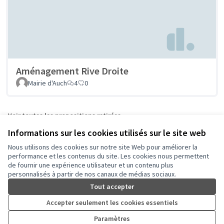
Aménagement Rive Droite
Mairie d'Auch
4
0
Voir toutes les propositions retirées
Informations sur les cookies utilisés sur le site web
Nous utilisons des cookies sur notre site Web pour améliorer la
Conditions d'utilisation
performance et les contenus du site. Les cookies nous permettent
Paramètres des cookies
de fournir une expérience utilisateur et un contenu plus
Auch - Agir pour ma ville sur Facebook
Auch - Agir pour ma ville sur Instagram
personnalisés à partir de nos canaux de médias sociaux.
(Lien externe)
(Lien externe)
Tout accepter
Accepter seulement les cookies essentiels
Licence Cre
(Lien extern
Paramètres
(Lien externe)