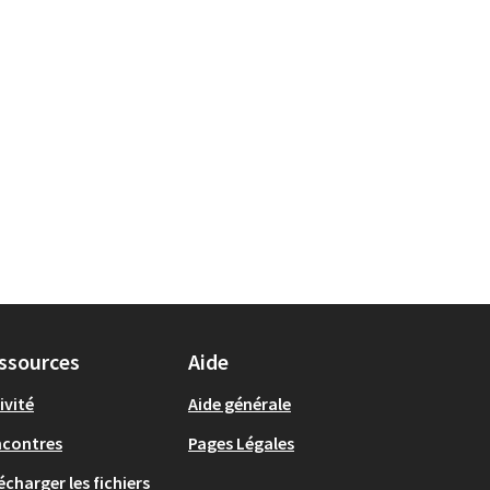
ssources
Aide
ivité
Aide générale
ncontres
Pages Légales
écharger les fichiers