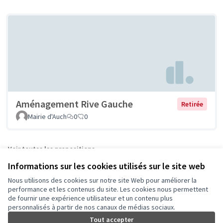
Aménagement Rive Gauche
Retirée
Mairie d'Auch
0
0
Voir toutes les propositions
Informations sur les cookies utilisés sur le site web
Nous utilisons des cookies sur notre site Web pour améliorer la
Conditions d'utilisation
performance et les contenus du site. Les cookies nous permettent
Paramètres des cookies
de fournir une expérience utilisateur et un contenu plus
Auch - Agir pour ma ville sur Facebook
Auch - Agir pour ma ville sur Instagram
personnalisés à partir de nos canaux de médias sociaux.
Tout accepter
(Lien externe)
(Lien externe)