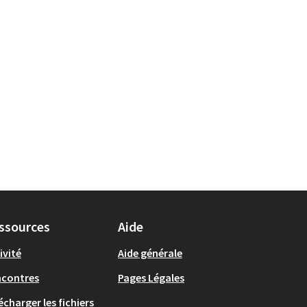
ssources
Aide
ivité
Aide générale
ncontres
Pages Légales
écharger les fichiers