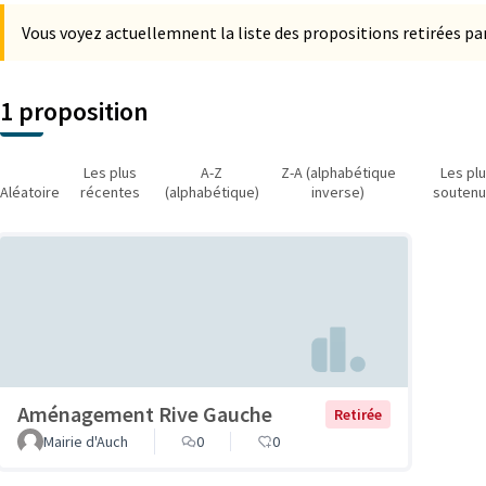
Vous voyez actuellemnent la liste des propositions retirées par
1 proposition
Les plus
A-Z
Z-A (alphabétique
Les pl
Aléatoire
récentes
(alphabétique)
inverse)
souten
Aménagement Rive Gauche
Retirée
Mairie d'Auch
0
0