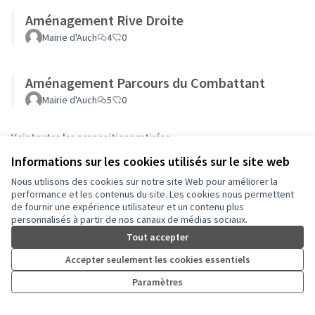
Aménagement Rive Droite
Mairie d'Auch
4
0
Aménagement Parcours du Combattant
Mairie d'Auch
5
0
Voir toutes les propositions retirées
Informations sur les cookies utilisés sur le site web
Nous utilisons des cookies sur notre site Web pour améliorer la
performance et les contenus du site. Les cookies nous permettent
de fournir une expérience utilisateur et un contenu plus
personnalisés à partir de nos canaux de médias sociaux.
Conditions d'utilisation
Paramètres des cookies
Tout accepter
Auch - Agir pour ma ville sur Facebook
Auch - Agir pour ma ville sur Instagram
Accepter seulement les cookies essentiels
(Lien externe)
(Lien externe)
Paramètres
Licence Cre
(Lien extern