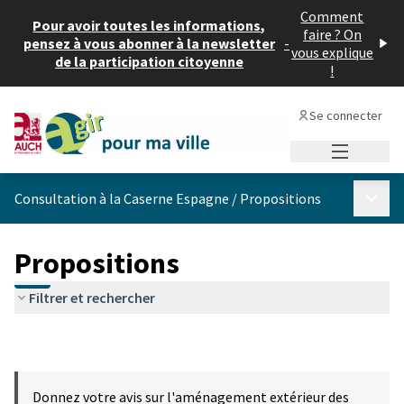
Comment
Pour avoir toutes les informations,
faire ? On
pensez à vous abonner à la newsletter
-
vous explique
de la participation citoyenne
!
Se connecter
Menu princi
Menu p
Consultation à la Caserne Espagne
/
Propositions
Propositions
Filtrer et rechercher
Donnez votre avis sur l'aménagement extérieur des