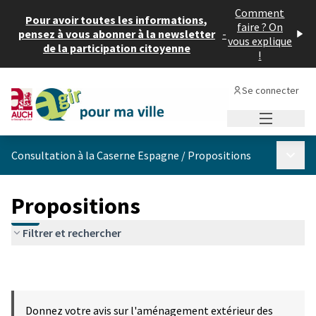
Comment
Pour avoir toutes les informations,
faire ? On
pensez à vous abonner à la newsletter
-
vous explique
de la participation citoyenne
!
Se connecter
Menu princi
Menu p
Consultation à la Caserne Espagne
/
Propositions
Propositions
Filtrer et rechercher
Donnez votre avis sur l'aménagement extérieur des