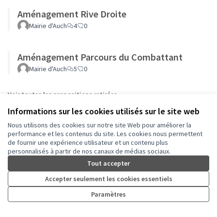
Aménagement Rive Droite
Mairie d'Auch
4
0
Aménagement Parcours du Combattant
Mairie d'Auch
5
0
Voir toutes les propositions retirées
Informations sur les cookies utilisés sur le site web
Nous utilisons des cookies sur notre site Web pour améliorer la
performance et les contenus du site. Les cookies nous permettent
de fournir une expérience utilisateur et un contenu plus
personnalisés à partir de nos canaux de médias sociaux.
Conditions d'utilisation
Paramètres des cookies
Tout accepter
Auch - Agir pour ma ville sur Facebook
Auch - Agir pour ma ville sur Instagram
Accepter seulement les cookies essentiels
(Lien externe)
(Lien externe)
Paramètres
Licence Cre
(Lien extern