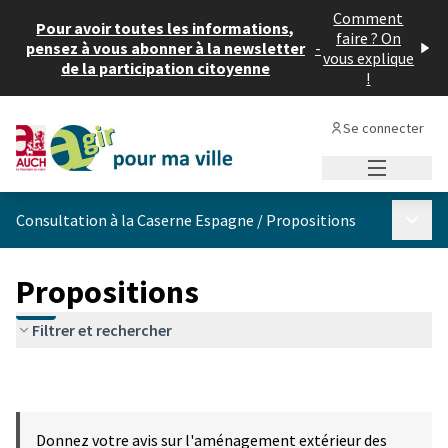
Comment
Pour avoir toutes les informations,
faire ? On
pensez à vous abonner à la newsletter
-
vous explique
de la participation citoyenne
!
Se connecter
Menu princi
Menu p
Consultation à la Caserne Espagne
/
Propositions
Propositions
Filtrer et rechercher
Donnez votre avis sur l'aménagement extérieur des