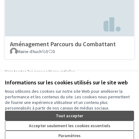
Aménagement Parcours du Combattant
Mairie d'Auch
5
0
Voir toutes les propositions retirées
Informations sur les cookies utilisés sur le site web
Nous utilisons des cookies sur notre site Web pour améliorer la
Conditions d'utilisation
performance et les contenus du site. Les cookies nous permettent
Paramètres des cookies
de fournir une expérience utilisateur et un contenu plus
Auch - Agir pour ma ville sur Facebook
Auch - Agir pour ma ville sur Instagram
personnalisés à partir de nos canaux de médias sociaux.
(Lien externe)
(Lien externe)
Tout accepter
Accepter seulement les cookies essentiels
Licence Cre
(Lien extern
Paramètres
(Lien externe)