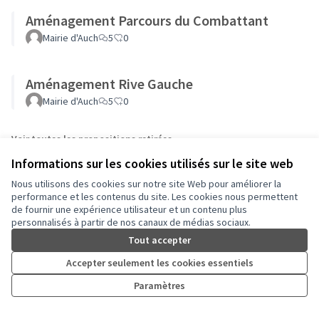
Aménagement Parcours du Combattant
Mairie d'Auch
5
0
Aménagement Rive Gauche
Mairie d'Auch
5
0
Voir toutes les propositions retirées
Informations sur les cookies utilisés sur le site web
Nous utilisons des cookies sur notre site Web pour améliorer la
performance et les contenus du site. Les cookies nous permettent
de fournir une expérience utilisateur et un contenu plus
personnalisés à partir de nos canaux de médias sociaux.
Conditions d'utilisation
Paramètres des cookies
Tout accepter
Auch - Agir pour ma ville sur Facebook
Auch - Agir pour ma ville sur Instagram
Accepter seulement les cookies essentiels
(Lien externe)
(Lien externe)
Paramètres
Licence Cre
(Lien extern