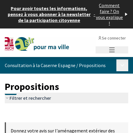
Comment
Pour avoir toutes les informations,
faire ? On
pensez à vous abonner à la newsletter
-
vous explique
de la participation citoyenne
!
Se connecter
Menu princi
Menu p
Consultation à la Caserne Espagne
/
Propositions
Propositions
Filtrer et rechercher
Donnez votre avis sur l'aménagement extérieur des