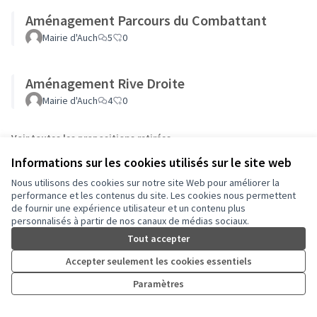
Aménagement Parcours du Combattant
Mairie d'Auch
5
0
Aménagement Rive Droite
Mairie d'Auch
4
0
Voir toutes les propositions retirées
Informations sur les cookies utilisés sur le site web
Nous utilisons des cookies sur notre site Web pour améliorer la
performance et les contenus du site. Les cookies nous permettent
de fournir une expérience utilisateur et un contenu plus
personnalisés à partir de nos canaux de médias sociaux.
Conditions d'utilisation
Paramètres des cookies
Tout accepter
Auch - Agir pour ma ville sur Facebook
Auch - Agir pour ma ville sur Instagram
Accepter seulement les cookies essentiels
(Lien externe)
(Lien externe)
Paramètres
Licence Cre
(Lien extern