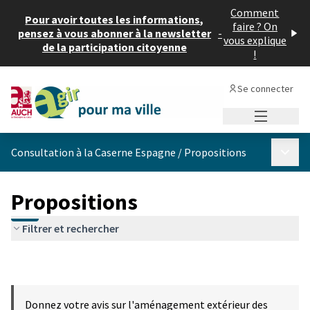
Comment
Pour avoir toutes les informations,
faire ? On
pensez à vous abonner à la newsletter
-
vous explique
de la participation citoyenne
!
Se connecter
Menu princi
Menu p
Consultation à la Caserne Espagne
/
Propositions
Propositions
Filtrer et rechercher
Donnez votre avis sur l'aménagement extérieur des