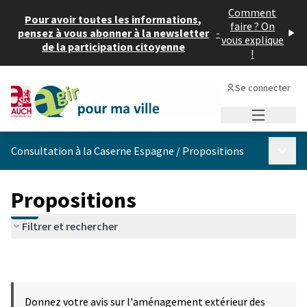
Comment
Pour avoir toutes les informations,
faire ? On
pensez à vous abonner à la newsletter
-
vous explique
de la participation citoyenne
!
Se connecter
Menu princi
Menu p
Consultation à la Caserne Espagne
/
Propositions
Propositions
Filtrer et rechercher
Donnez votre avis sur l'aménagement extérieur des