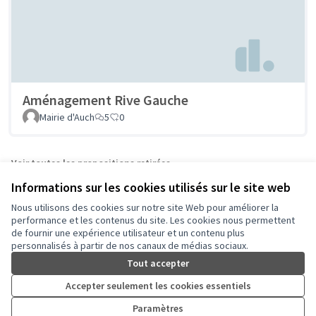
Aménagement Rive Gauche
Mairie d'Auch
5
0
Voir toutes les propositions retirées
Informations sur les cookies utilisés sur le site web
Nous utilisons des cookies sur notre site Web pour améliorer la
Conditions d'utilisation
performance et les contenus du site. Les cookies nous permettent
Paramètres des cookies
de fournir une expérience utilisateur et un contenu plus
Auch - Agir pour ma ville sur Facebook
Auch - Agir pour ma ville sur Instagram
personnalisés à partir de nos canaux de médias sociaux.
(Lien externe)
(Lien externe)
Tout accepter
Accepter seulement les cookies essentiels
Licence Cre
(Lien extern
Paramètres
(Lien externe)