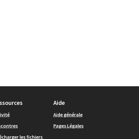
ssources
Aide
ivité
Aide générale
ncontres
Pages Légales
écharger les fichiers