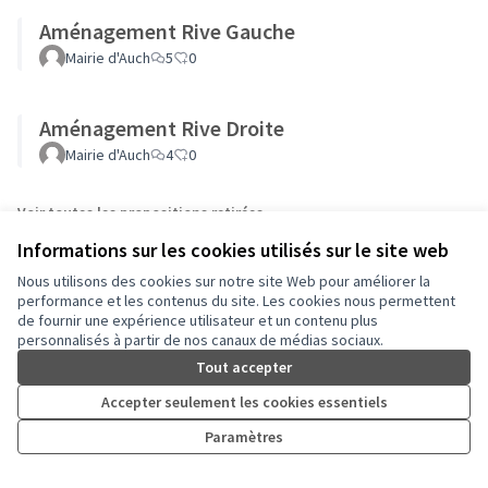
Aménagement Rive Gauche
Mairie d'Auch
5
0
Aménagement Rive Droite
Mairie d'Auch
4
0
Voir toutes les propositions retirées
Informations sur les cookies utilisés sur le site web
Nous utilisons des cookies sur notre site Web pour améliorer la
performance et les contenus du site. Les cookies nous permettent
de fournir une expérience utilisateur et un contenu plus
personnalisés à partir de nos canaux de médias sociaux.
Conditions d'utilisation
Paramètres des cookies
Tout accepter
Auch - Agir pour ma ville sur Facebook
Auch - Agir pour ma ville sur Instagram
Accepter seulement les cookies essentiels
(Lien externe)
(Lien externe)
Paramètres
Licence Cre
(Lien extern