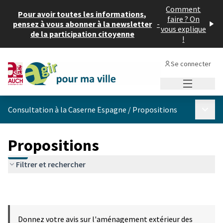
Comment
Pour avoir toutes les informations,
faire ? On
pensez à vous abonner à la newsletter
-
vous explique
de la participation citoyenne
!
Se connecter
Menu princi
Menu p
Consultation à la Caserne Espagne
/
Propositions
Propositions
Filtrer et rechercher
Donnez votre avis sur l'aménagement extérieur des